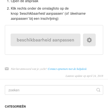
Open de afspraak
Klik rechts onder de omslagfoto op de
knop
'beschikbaarheid aanpassen'
(of
'deelname
aanpassen'
bij een inschrijving)
Niet het antwoord wat je zocht?
Contact opnemen met de helpdesk
Laatste update op april 24, 2018
CATEGORIEËN